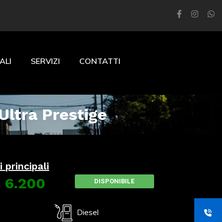
ALI
SERVIZI
CONTATTI
Ultra Prestige
 principali
 6.200
DISPONIBILE
2
Diesel