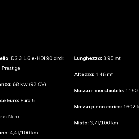
llo:
DS 3 1.6 e-HDi 90 airdr.
Lunghezza:
3,95 mt
a Prestige
Altezza:
1,46 mt
enza:
68 Kw (92 CV)
Massa rimorchiabile:
1150 
se Euro:
Euro 5
Massa pieno carico:
1602 
re:
Nero
Misto:
3,7 l/100 km
ano:
4,4 l/100 km