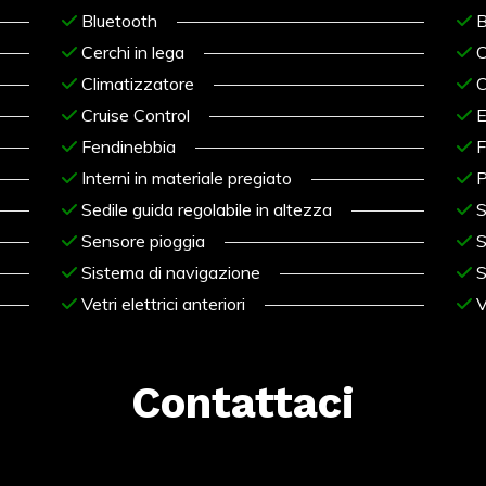
Bluetooth
B
Cerchi in lega
C
Climatizzatore
C
Cruise Control
E
Fendinebbia
F
Interni in materiale pregiato
P
Sedile guida regolabile in altezza
S
Sensore pioggia
S
Sistema di navigazione
S
Vetri elettrici anteriori
V
Contattaci