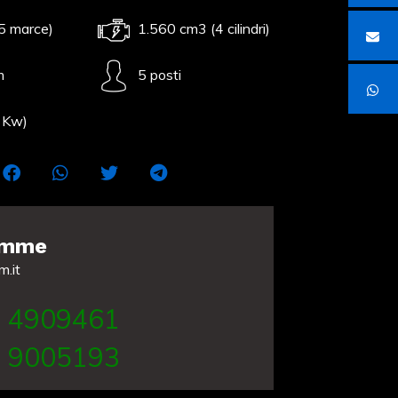
5 marce)
1.560 cm3 (4 cilindri)
m
5 posti
 Kw)
Emme
m.it
 4909461
 9005193