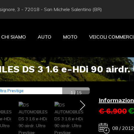
ignore, 3 - 72018 - San Michele Salentino (BR)
CHI SIAMO
AUTO
MOTO
VEICOLI COMMERCI
S DS 3 1.6 e-HDi 90 airdr. 
1
/
15
Informazioni
€
€ 6.900
08 / 201