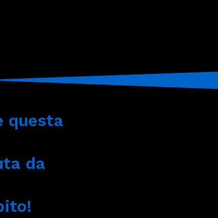
e questa
uta da
ito!