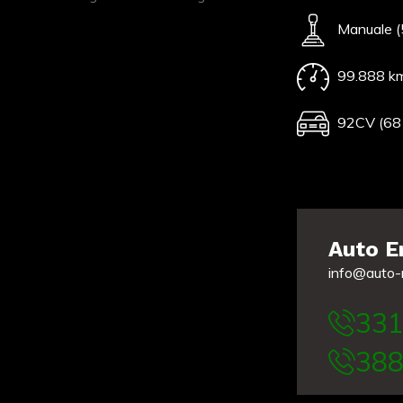
Manuale (
99.888 k
92CV (68
Auto 
info@auto-
331
388