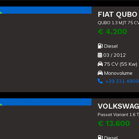
FIAT QUBO
QUBO 1.3 MJT 75 CV
€ 4.200
Diesel
03 / 2012
75 CV (55 Kw)
Monovolume
+39 331 4909
Usato
VOLKSWAG
Passat Variant 1.6 
€ 13.600
Diesel