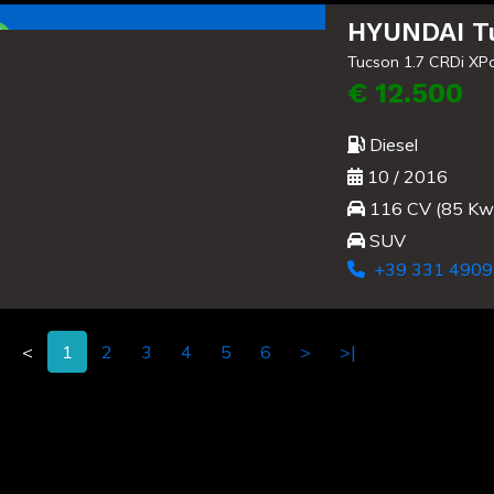
HYUNDAI T
Tucson 1.7 CRDi XPo
€ 12.500
Diesel
10 / 2016
116 CV (85 Kw
SUV
+39 331 4909
<
1
2
3
4
5
6
>
>|