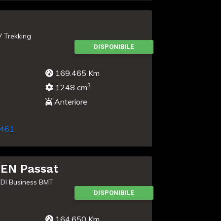
 Trekking
DISPONIBILE
169.465 Km
3
1248 cm
Anteriore
461
EN Passat
TDI Business BMT
DISPONIBILE
164.650 Km