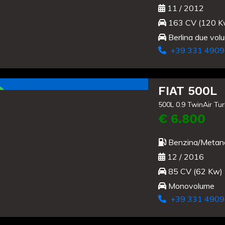
11 / 2012
163 CV (120 K
Berlina due vol
+39 331 4909
Usato
FIAT 500L
500L 0.9 TwinAir Tu
€ 6.800
Benzina/Metan
12 / 2016
85 CV (62 Kw)
Monovolume
+39 331 4909
Usato