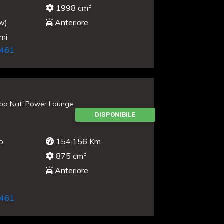
3
1998 cm
w)
Anteriore
umi
461
rbo Nat. Power Lounge
DISPONIBILE
o
154.156 Km
3
875 cm
Anteriore
461