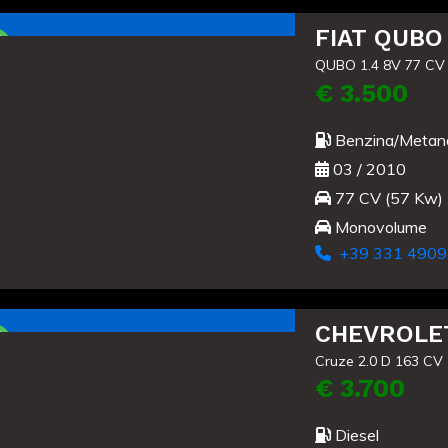
FIAT QUBO
QUBO 1.4 8V 77 CV
€ 3.500
Benzina/Metan
03 / 2010
77 CV (57 Kw)
Monovolume
+39 331 4909
Usato
CHEVROLET
Cruze 2.0 D 163 CV 
€ 3.700
Diesel