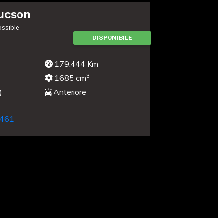
ucson
ssible
DISPONIBILE
179.444 Km
3
1685 cm
)
Anteriore
461