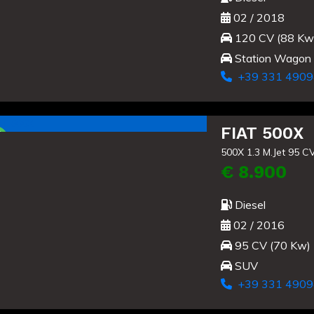
02 / 2018
120 CV (88 Kw
Station Wagon
+39 331 4909
Usato
FIAT 500X
500X 1.3 M.Jet 95 C
€ 8.900
Diesel
02 / 2016
95 CV (70 Kw)
SUV
+39 331 4909
Usato