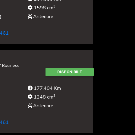
3
1598 cm
)
Anteriore
461
V Business
DISPONIBILE
177.404 Km
3
1248 cm
Anteriore
461