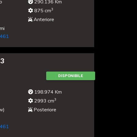
o
290.136 Km
3
875 cm
Anteriore
umi
461
 3
DISPONIBILE
198.974 Km
3
2993 cm
w)
Posteriore
461