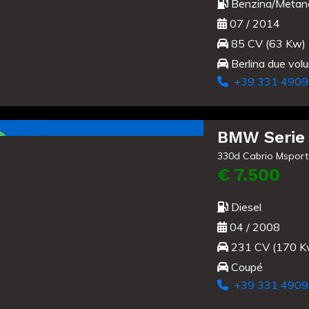
Benzina/Metan
07 / 2014
85 CV (63 Kw)
Berlina due vol
+39 331 4909
Usato
BMW Serie
330d Cabrio Msport
€ 7.500
Diesel
04 / 2008
231 CV (170 K
Coupé
+39 331 4909
Usato