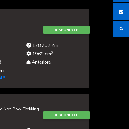
DISPONIBILE
178.202 Km
3
1969 cm
)
Anteriore
umi
461
bo Nat. Pow. Trekking
DISPONIBILE