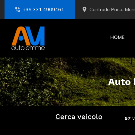
+39 331 4909461
Contrada Parco Mons
HOME
Auto 
Cerca veicolo
57
ve