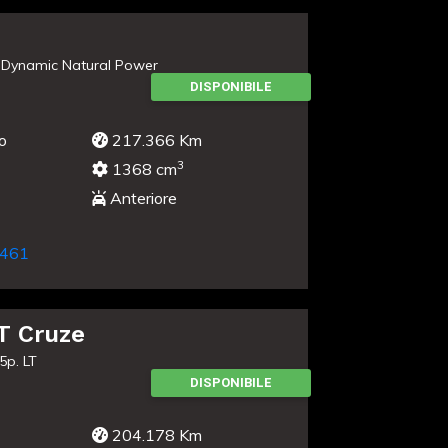
 Dynamic Natural Power
DISPONIBILE
o
217.366 Km
3
1368 cm
Anteriore
461
 Cruze
5p. LT
DISPONIBILE
204.178 Km