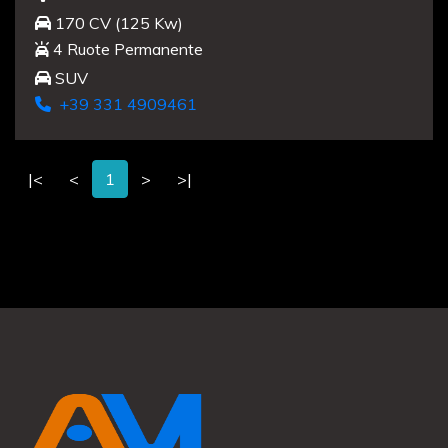
170 CV (125 Kw)
4 Ruote Permanente
SUV
+39 331 4909461
|<
<
1
>
>|